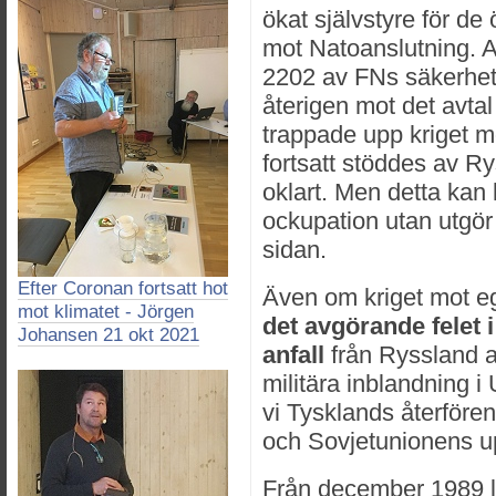
ökat självstyre för de
mot Natoanslutning. A
2202 av FNs säkerhets
återigen mot det avtal
trappade upp kriget m
fortsatt stöddes av R
oklart. Men detta kan 
ockupation utan utgör 
sidan.
Efter Coronan fortsatt hot
Även om kriget mot e
mot klimatet - Jörgen
det avgörande felet i
Johansen 21 okt 2021
anfall
från Ryssland at
militära inblandning 
vi Tysklands återför
och Sovjetunionens u
Från december 1989 lo