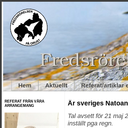
Hem
Aktuellt
Referat/artiklar
REFERAT FRÅN VÅRA
Är sveriges Natoan
ARRANGEMANG
Tal avsett för 21 maj
inställt pga regn.