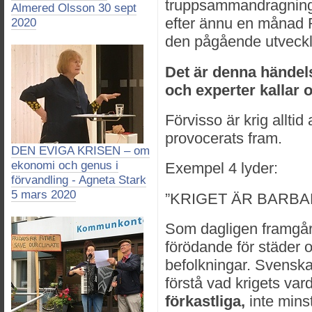
truppsammandragninga
Almered Olsson 30 sept
efter ännu en månad Rys
2020
den pågående utveckl
Det är denna händels
och experter kallar o
Förvisso är krig allti
provocerats fram.
DEN EVIGA KRISEN – om
ekonomi och genus i
Exempel 4 lyder:
förvandling - Agneta Stark
5 mars 2020
”KRIGET ÄR BARBA
Som dagligen framgår 
förödande för städer o
befolkningar. Svenska 
förstå vad krigets var
förkastliga,
inte minst