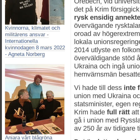
Örebech, vid universit
det på Krim försiggic
rysk ensidig annekt
övervägande rysktalan
Kvinnorna, klimatet och
oroad av högerextremt 
militärens ansvar -
lokala unionsregerin
Internationella
kvinnodagen 8 mars 2022
2014 utlyste en folk
- Agneta Norberg
överväldigande stöd 
Ukraina och ingå uni
hemvärnsmän besatte 
Vi hade till dess
inte 
union med Ukraina oc
statsminister, egen r
Krim hade
full rätt
att
gå i union med Ryssland
av 250 år av tidigare ti
Aniara vårt blågröna