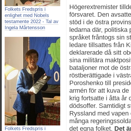
Högerextremister tilld
Folkets Fredspris i
försvaret. Den avsatt
enlighet med Nobels
stöd i de östra provin
testamente 2022 - Tal av
Ingela Mårtensson
ledarna där, politiska 
språket fråntogs sin 
ledare tillsattes från 
deklarerade då sitt o
sina militära maktpos
bataljoner mot de öst
röstberättigade i väst
Poroshenko till presi
armén för att kuva de 
krig fortsatte i åtta å
dödsoffer. Samtidigt 
Ryssland med vapen oc
många regeringssoldate
det egna folket.
Det ä
Folkets Fredspris i