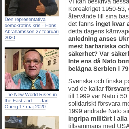
Vi kan beskriva dessa
Koreakriget 1950-53,
återvände till sina bas
Den representativa
det fanns
inget kvar
demokratins kris - Hans
detta dagens kärnvap
Abrahamsson 27 februari
2020
anledning anses Ukra
mest barbariska och
säkerhet? Var säkerh
Inte ens då Nato bo
belägna Serbien i 7
Svenska och finska pol
vad de kallar
försvar
The New World Rises in
till 1999 var Nato i 50
the East and... - Jan
solidariskt försvara 
Öberg 17 maj 2020
1999 ändrade Nato si
ingripa militärt i all
tillsammans med USAs 