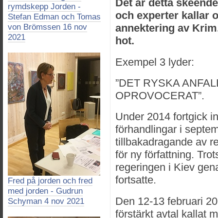
Det är detta skeende
rymdskepp Jorden -
och experter kallar 
Stefan Edman och Tomas
annektering av Krim
von Brömssen 16 nov
2021
hot.
Exempel 3 lyder:
”DET RYSKA ANFAL
OPROVOCERAT”.
Under 2014 fortgick i
förhandlingar i septe
tillbakadragande av r
för ny författning. Tro
regeringen i Kiev gena
fortsatte.
Fred på jorden och fred
med jorden - Gudrun
Den 12-13 februari 20
Schyman 4 nov 2021
förstärkt avtal kalla