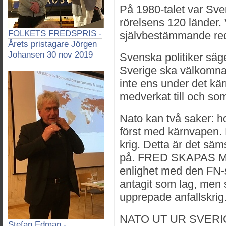
På 1980-talet var Sveri
rörelsens 120 länder. 
FOLKETS FREDSPRIS -
självbestämmande re
Årets pristagare Jörgen
Johansen 30 nov 2019
Svenska politiker säge
Sverige ska välkomna
inte ens under det k
medverkat till och som
Nato kan två saker: h
först med kärnvapen. 
krig. Detta är det säm
på. FRED SKAPAS M
enlighet med den FN-
antagit som lag, men 
upprepade anfallskrig
NATO UT UR SVERI
Stefan Edman -