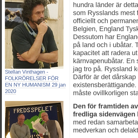
hundra länder är dett
som Rysslands mest f
officiellt och permane
Belgien, England Tyskl
Dessutom har Englan
på land och i ubåtar. 
kapacitet att radera 
kärnvapenubåtar. En s
jag tro på. Ryssland 
Stellan Vinthagen -
Därför är det dårskap 
FOLKRÖRELSER FÖR
existensberättigande
EN NY HUMANISM 29 jan
2020
måste ovillkorligen st
Den för framtiden a
fredliga sidenvägen
med redan samarbetan
medverkan och delakt