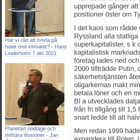
upprepade gånger att N
positioner öster om T
I det kaos som rådde 
Ryssland alla statlig
Har vi råd att tvivla på
superkapitalister, s k 
hotet mot klimatet? - Hans
kapitalistisk marknad
Linderholm 7 okt 2021
företag lades ned och
2000 tillträdde Putin,
säkerhetstjänsten åte
oligarkernas makt mi
betala löner och en 
Bl a utvecklades datja
från fri tillgång till 1,
snart ledde till att ha
Planetärt nödläge och
Men redan 1999 hade N
militära illusioner - Jan
expandera till Polen,