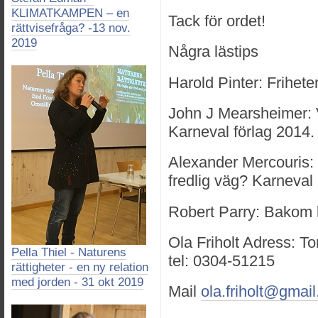
KLIMATKAMPEN – en
Tack för ordet!
rättvisefråga? -13 nov.
2019
Några lästips
Harold Pinter: Frihete
John J Mearsheimer: V
Karneval förlag 2014.
Alexander Mercouris: 
fredlig väg? Karneval
Robert Parry: Bakom k
Ola Friholt Adress: To
Pella Thiel - Naturens
tel: 0304-51215
rättigheter - en ny relation
med jorden - 31 okt 2019
Mail
ola.friholt@gmai