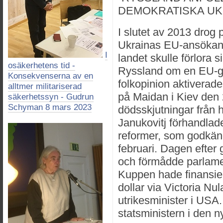
DEMOKRATISKA UK
I slutet av 2013 drog 
Ukrainas EU-ansökan,
I
landet skulle förlora 
osäkerhetens tid -
Ryssland om en EU-g
Konsekvenserna av en
folkopinion aktiverad
alltmer militariserad
på Maidan i Kiev den 
säkerhetssyn - Gudrun
Schyman 8 mars 2023
dödsskjutningar från 
Janukovitj förhandlad
reformer, som godkän
februari. Dagen efter
och förmådde parlamen
Kuppen hade finansie
dollar via Victoria Nu
utrikesminister i USA.
statsministern i den n