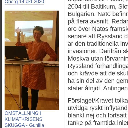
Öberg 14 okt 2020
2004 till Baltikum, S
Bulgarien. Nato befin
på flera avsnitt. Reda
oro över Natos framsk
senare att Ryssland dr
är den traditionella i
invasioner. Därifrån 
Moskva utan förvarni
Ryssland förhandling
och krävde att de skul
ha sin del av den g
stater åtnjöt. Antingen
Förslaget/Kravet tolk
utvidga ryskt inflyta
OMSTÄLLNING I
blankt nej och fortsa
KLIMATKRISENS
tanke på framtida inle
SKUGGA - Gunilla