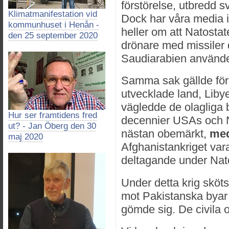
förstörelse, utbredd s
Klimatmanifestation vid
Dock har våra media i
kommunhuset i Henån -
heller om att Natosta
den 25 september 2020
drönare med missiler di
Saudiarabien använd
Samma sak gällde för
utvecklade land, Liby
vägledde de olagliga 
Hur ser framtidens fred
decennier USAs och N
ut? - Jan Öberg den 30
nästan obemärkt,
med
maj 2020
Afghanistankriget var
deltagande under Nat
Under detta krig sköts
mot Pakistanska byar 
gömde sig. De civila o