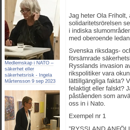
Jag heter Ola Friholt, 
solidaritetsrörelsen s
i indiska slumområden
med oberoende ledand
Svenska riksdags- och
försämrade säkerhets
Medlemskap i NATO –
Rysslands invasion a
säkerhet eller
rikspolitiker vara ok
säkerhetsrisk - Ingela
lättillgängliga fakta?
Mårtensson 9 sep 2023
felaktigt eller falskt? 
påståenden som använt
oss in i Nato.
Exempel nr 1
”RYSSLAND ANFÖLL