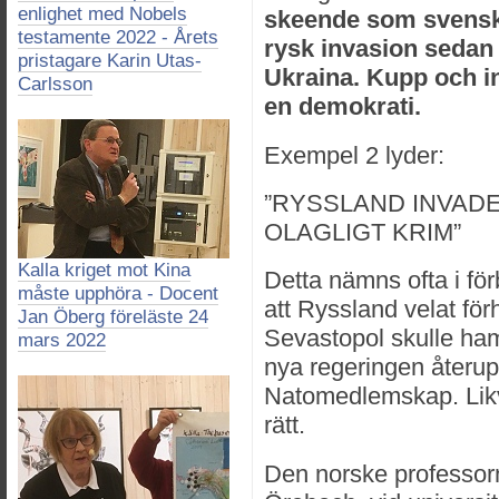
enlighet med Nobels
skeende som svenska
testamente 2022 - Årets
rysk invasion sedan 
pristagare Karin Utas-
Ukraina. Kupp och inb
Carlsson
en demokrati.
Exempel 2 lyder:
”RYSSLAND INVAD
OLAGLIGT KRIM”
Kalla kriget mot Kina
Detta nämns ofta i fö
måste upphöra - Docent
att Ryssland velat för
Jan Öberg föreläste 24
Sevastopol skulle ham
mars 2022
nya regeringen återup
Natomedlemskap. Likväl
rätt.
Den norske professorn