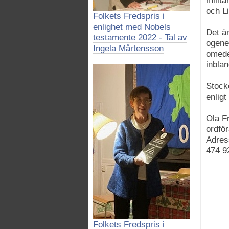
militä
och Li
Folkets Fredspris i
enlighet med Nobels
Det är
testamente 2022 - Tal av
ogener
Ingela Mårtensson
omede
inbla
Stock
enligt
Ola Fr
ordfö
Adres
474 9
Folkets Fredspris i