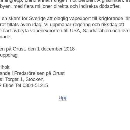
ra angrepp, bland annat i krigen mot Serbien, Afghanistan, Ir
byen, med flera miljoner direkta och indirekta dödsoffer.
 en skam för Sverige att olaglig vapexport till krigförande lä
at tillåts även idag. Vi uppmanar regering och riksdag att
lbart avbryta vapenexporten till USA, Saudiarabien och övr
ndade.
en på Orust, den 1 december 2018
 uppdrag
iholt
rande i Fredsrörelsen på Orust
s: Torget 1, Stocken,
2 Ellös Tel 0304-51215
Upp