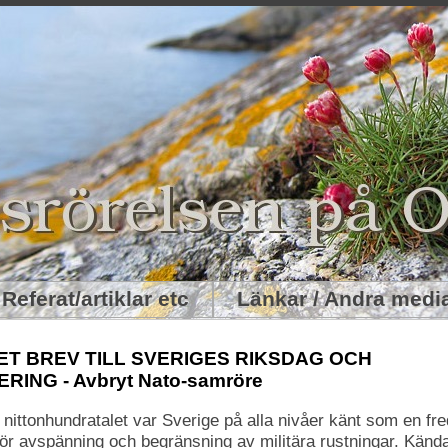
eferat/artiklar etc
Länkar / Andra med
ET BREV TILL SVERIGES RIKSDAG OCH
RING - Avbryt Nato-samröre
nittonhundratalet var Sverige på alla nivåer känt som en fre
för avspänning och begränsning av militära rustningar. Känd