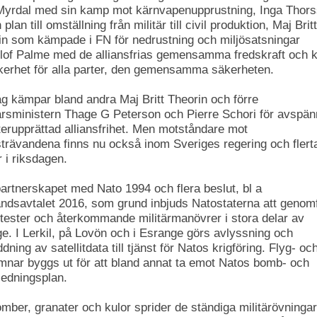
Myrdal med sin kamp mot kärnvapenupprustning, Inga Thor
n plan till omställning från militär till civil produktion, Maj Britt
in som kämpade i FN för nedrustning och miljösatsningar
lof Palme med de alliansfrias gemensamma fredskraft och 
kerhet för alla parter, den gemensamma säkerheten.
ag kämpar bland andra Maj Britt Theorin och förre
arsministern Thage G Peterson och Pierre Schori för avspän
terupprättad alliansfrihet. Men motståndare mot
strävandena finns nu också inom Sveriges regering och flerta
r i riksdagen.
artnerskapet med Nato 1994 och flera beslut, bl a
andsavtalet 2016, som grund inbjuds Natostaterna att genom
tester och återkommande militärmanövrer i stora delar av
ge. I Lerkil, på Lovön och i Esrange görs avlyssning och
dning av satellitdata till tjänst för Natos krigföring. Flyg- oc
mnar byggs ut för att bland annat ta emot Natos bomb- och
ledningsplan.
omber, granater och kulor sprider de ständiga militärövninga