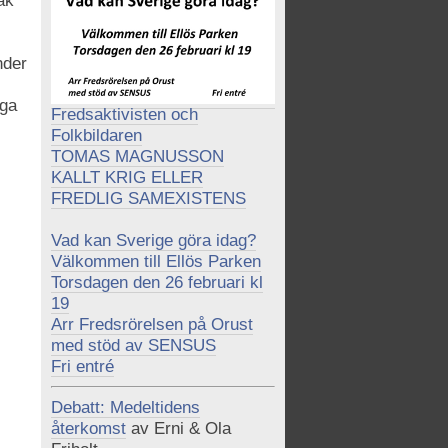
ak
nder
iga
Fredsaktivisten och
Folkbildaren
TOMAS MAGNUSSON
KALLT KRIG ELLER
FREDLIG SAMEXISTENS
Vad kan Sverige göra idag?
Välkommen till Ellös Parken
Torsdagen den 26 februari kl
19
Arr Fredsrörelsen på Orust
med stöd av SENSUS
Fri entré
Debatt: Medeltidens
återkomst
av Erni & Ola