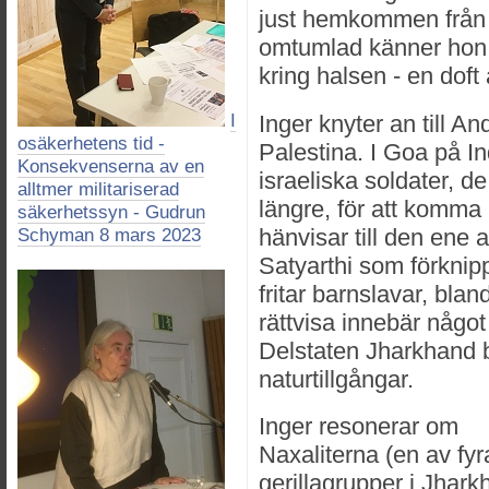
just hemkommen från 
omtumlad känner hon
kring halsen - en doft
I
Inger knyter an till A
osäkerhetens tid -
Palestina. I Goa på I
Konsekvenserna av en
israeliska soldater, de 
alltmer militariserad
längre, för att komma
säkerhetssyn - Gudrun
hänvisar till den ene 
Schyman 8 mars 2023
Satyarthi som förknip
fritar barnslavar, bla
rättvisa innebär något
Delstaten Jharkhand b
naturtillgångar.
Inger resonerar om
Naxaliterna (en av fyr
gerillagrupper i Jhark