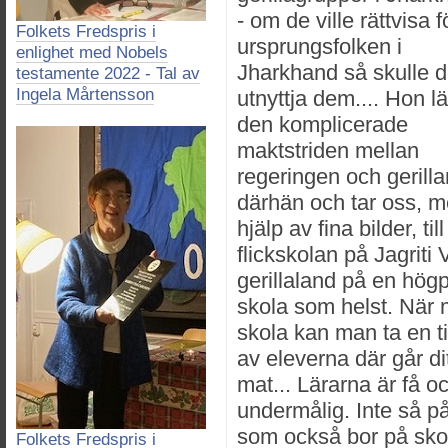
- om de ville rättvisa f
Folkets Fredspris i
ursprungsfolken i
enlighet med Nobels
Jharkhand så skulle d
testamente 2022 - Tal av
Ingela Mårtensson
utnyttja dem.... Hon 
den komplicerade
maktstriden mellan
regeringen och gerilla
därhän och tar oss, 
hjälp av fina bilder, till
flickskolan på Jagriti 
gerillaland på en högp
skola som helst. När ma
skola kan man ta en ti
av eleverna där går dit
mat... Lärarna är få o
undermålig. Inte så på
som också bor på skol
Folkets Fredspris i