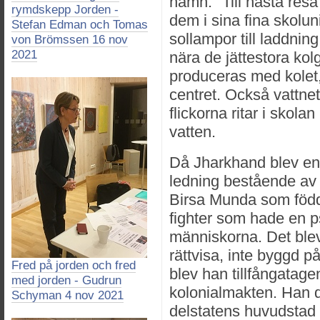
namn. "Till nästa resa
rymdskepp Jorden -
dem i sina fina skolun
Stefan Edman och Tomas
sollampor till laddning.
von Brömssen 16 nov
2021
nära de jättestora kol
produceras med kolet, 
centret. Också vattnet 
flickorna ritar i skola
vatten.
Då Jharkhand blev en 
ledning bestående av 
Birsa Munda som föd
fighter som hade en p
människorna. Det blev 
rättvisa, inte byggd p
Fred på jorden och fred
blev han tillfångatag
med jorden - Gudrun
kolonialmakten. Han do
Schyman 4 nov 2021
delstatens huvudstad