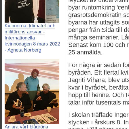
byar runtomkring 'cent
gräsrotsdemokratin so
byarna har uttagits s
Kvinnorna, klimatet och
pengar från Sida till d
militärens ansvar -
många seminarier. Lå
Internationella
kvinnodagen 8 mars 2022
Senast kom 100 och n
- Agneta Norberg
25 anmälda.
För några år sedan för
byråden. Ett flertal kv
Jagriti Vihara, blev u
kvar i byrådet, berätta
hopp till henne. Och 
talar inför tusentals 
I skolan träffade Ing
stycken i årskurs 8. I
Aniara vårt blågröna