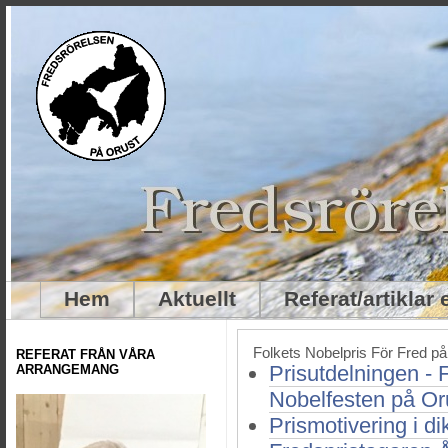
Hem
Aktuellt
Referat/artiklar
Folkets Nobelpris För Fred p
REFERAT FRÅN VÅRA
Prisutdelningen - 
ARRANGEMANG
Nobelfesten på Or
Prismotivering i di