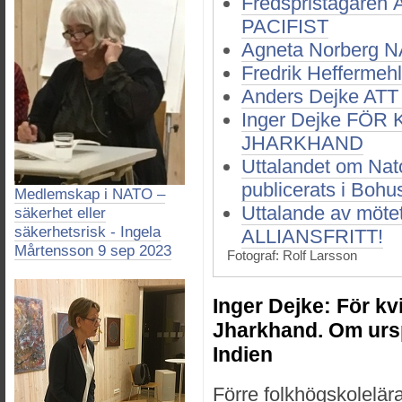
Fredspristagare
PACIFIST
Agneta Norberg 
Fredrik Hefferm
Anders Dejke AT
Inger Dejke FÖ
JHARKHAND
Uttalandet om Nat
publicerats i Bohu
Medlemskap i NATO –
Uttalande av mö
säkerhet eller
säkerhetsrisk - Ingela
ALLIANSFRITT!
Mårtensson 9 sep 2023
Fotograf: Rolf Larsson
Inger Dejke: För kvi
Jharkhand. Om ursp
Indien
Förre folkhögskolelära