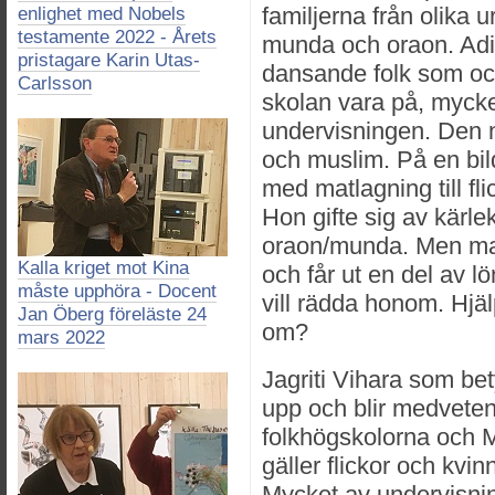
familjerna från olika u
enlighet med Nobels
testamente 2022 - Årets
munda och oraon. Adiv
pristagare Karin Utas-
dansande folk som ock
Carlsson
skolan vara på, mycket
undervisningen. Den n
och muslim. På en bil
med matlagning till f
Hon gifte sig av kärle
oraon/munda. Men man
Kalla kriget mot Kina
och får ut en del av lö
måste upphöra - Docent
vill rädda honom. Hjä
Jan Öberg föreläste 24
om?
mars 2022
Jagriti Vihara som be
upp och blir medveten
folkhögskolorna och
gäller flickor och kvin
Mycket av undervisni