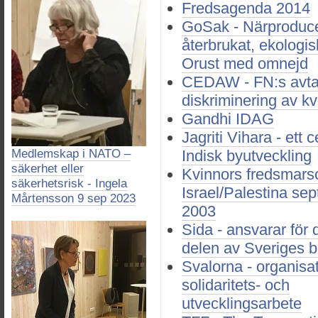
Fredsagenda 2014
GoSak - Närproduce
återbrukat, ekologi
Orust med omnejd
CEDAW - FN:s avta
diskriminering av kv
Gandhi IDAG
Jagriti Vihara - ett 
Medlemskap i NATO –
Indisk byutveckling
säkerhet eller
Kvinnors fredsmarsc
säkerhetsrisk - Ingela
Israel/Palestina se
Mårtensson 9 sep 2023
2003
Sida - ansvarar för 
delen av Sveriges b
Svalorna - organisat
solidaritets- och
utvecklingsarbete