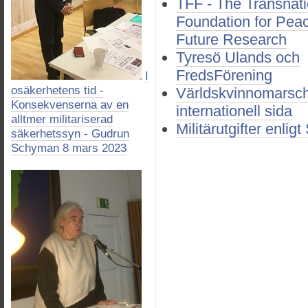
TFF - The Transnati
Foundation for Pea
Future Research
Tyresö Ulands och
FredsFörening
I
osäkerhetens tid -
Världskvinnomarsc
Konsekvenserna av en
internationell sida
alltmer militariserad
Militärutgifter enlig
säkerhetssyn - Gudrun
Schyman 8 mars 2023